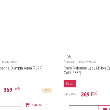
-10%
 парфюмерия
Женская парфюмерия
banne Olympia Aqua [7077]
Paco Rabanne Lady Million E
Gold [6382]
80 мл.
руб.
369
10%
руб.
369
руб.
410
Купить