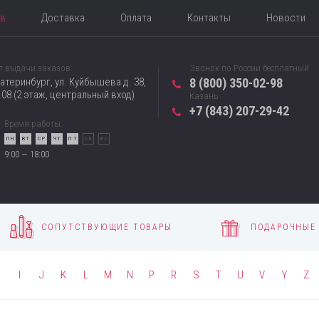
ов
Доставка
Оплата
Контакты
Новости
т выдачи заказов:
Звонок по России бесплатный
катеринбург, ул. Куйбышева д. 38,
8 (800) 350-02-98
08 (2 этаж, центральный вход)
Казань
+7 (843) 207-29-42
Время работы:
ПН
ВТ
СР
ЧТ
ПТ
СБ
ВС
9:00 — 18:00
СОПУТСТВУЮЩИЕ ТОВАРЫ
ПОДАРОЧНЫЕ
H
I
J
K
L
M
N
P
R
S
T
U
V
Y
Z