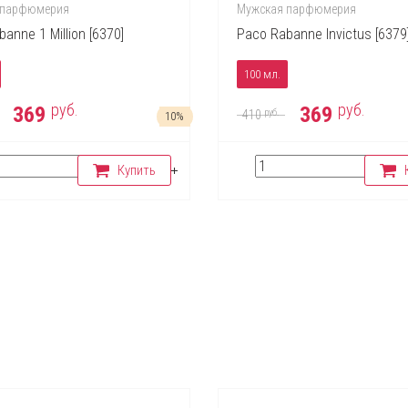
 парфюмерия
Мужская парфюмерия
anne 1 Million [6370]
Paco Rabanne Invictus [6379
100 мл.
руб.
руб.
369
369
руб.
410
10%
Купить