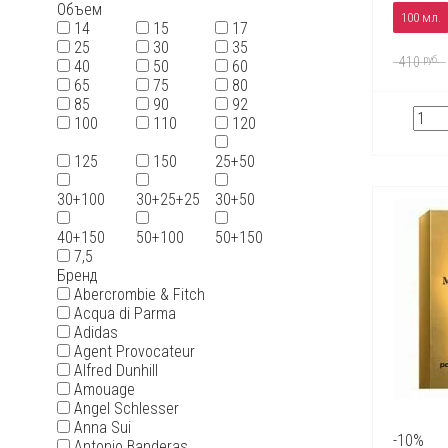
Объем
100 мл.
14
15
17
25
30
35
руб.
410
40
50
60
65
75
80
85
90
92
100
110
120
125
150
25+50
30+100
30+25+25
30+50
40+150
50+100
50+150
7,5
Бренд
Abercrombie & Fitch
Acqua di Parma
Adidas
Agent Provocateur
Alfred Dunhill
Amouage
Angel Schlesser
Anna Sui
-10%
Antonio Banderas