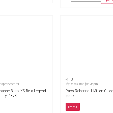
-10%
 парфюмерия
Мужская парфюмерия
banne Black XS Be a Legend
Paco Rabanne 1 Million Colo
arry [6373]
[6527]
125 мл.