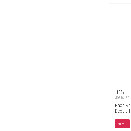
Hermes
Hugo Boss
Iceberg
Issey Miyake
Jacques Bogart
Jacques Fath
James Bond
Jean Paul Gaultier
Jennifer Lopez
Joaquin Cortes
John Richmond
Kenzo
Lacoste
Lady Gaga
Lalique
Lancome
-10%
Lanvin
Женская
Lolita Lempicka
Mandarina Duck
Paco Ra
Mango
Debbie H
Marc Jacobs
Max Mara
80 мл.
Mexx