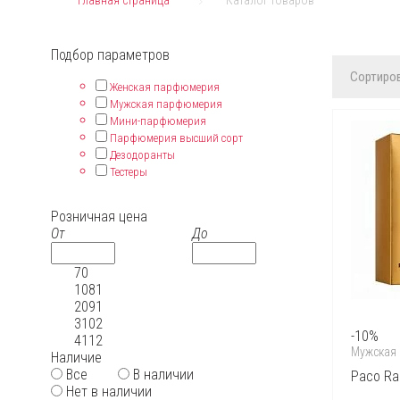
Главная страница
Каталог товаров
Подбор параметров
Сортиров
Женская парфюмерия
Мужская парфюмерия
Мини-парфюмерия
Парфюмерия высший сорт
Дезодоранты
Тестеры
Розничная цена
От
До
70
1081
2091
3102
-10%
4112
Мужская
Наличие
Все
В наличии
Paco Rab
Нет в наличии