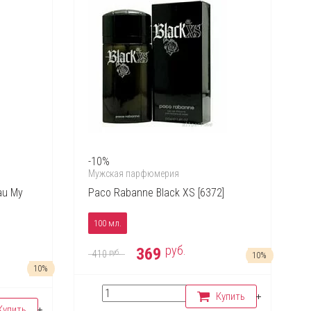
-10%
Мужская парфюмерия
au My
Paco Rabanne Black XS [6372]
100 мл.
руб.
369
руб.
410
10%
10%
Купить
Купить