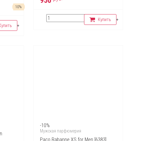
950
10%
Купить
Купить
-10%
Мужская парфюмерия
on
Paco Rabanne XS for Men [6383]