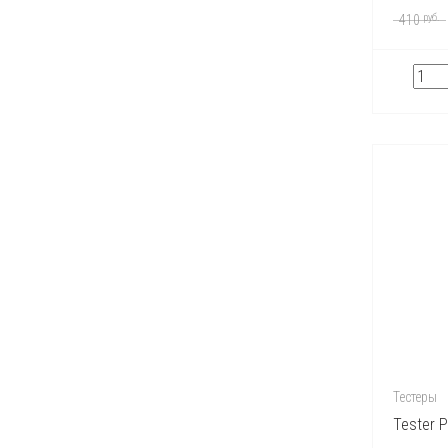
Michael Kors
руб.
410
Mont Blanc
Montale
Moschino
Narciso Rodriguez
Nina Ricci
Paco Rabanne
Perry Ellis
Playboy
Police
Prada
Puma
Ralph Lauren
Roberto Cavalli
Roja
S.T. Dupont
Salvador Dali
Salvatore Ferragamo
Sergio Tacchini
Shaik
Shakira
Тестеры
Thierry Mugler
Tom Ford
Tester 
Tommy Hilfiger