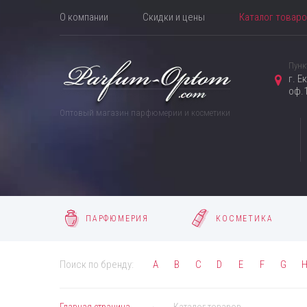
О компании
Скидки и цены
Каталог товар
Пунк
г. Е
оф.1
Оптовый магазин парфюмерии и косметики
ПАРФЮМЕРИЯ
КОСМЕТИКА
Поиск по бренду:
A
B
C
D
E
F
G