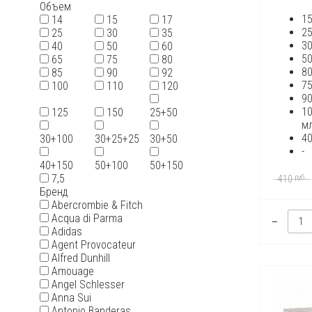
Объем
1
14
15
17
2
25
30
35
3
40
50
60
5
65
75
80
8
85
90
92
7
100
110
120
9
1
125
150
25+50
м
4
30+100
30+25+25
30+50
-
40+150
50+100
50+150
7,5
руб.
410
Бренд
Abercrombie & Fitch
Acqua di Parma
Adidas
Agent Provocateur
Alfred Dunhill
Amouage
Angel Schlesser
Anna Sui
Antonio Banderas