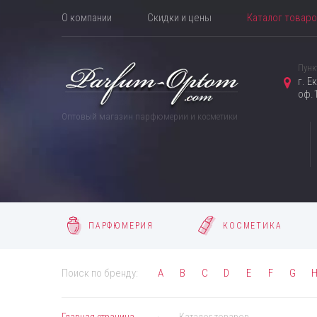
О компании
Скидки и цены
Каталог товар
Пунк
г. Е
оф.1
Оптовый магазин парфюмерии и косметики
ПАРФЮМЕРИЯ
КОСМЕТИКА
Поиск по бренду:
A
B
C
D
E
F
G