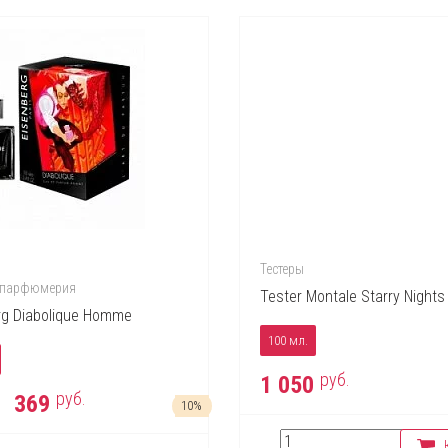
Тестеры
 парфюмерия
Tester Montale Starry Nights
rg Diabolique Homme
100 мл.
руб.
1 050
руб.
369
10%