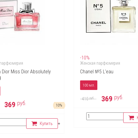
-10%
 парфюмерия
Женская парфюмерия
n Dior Miss Dior Absolutely
Chanel №5 L'eau
g
100 мл.
руб.
369
руб.
410
руб.
369
10%
Купить