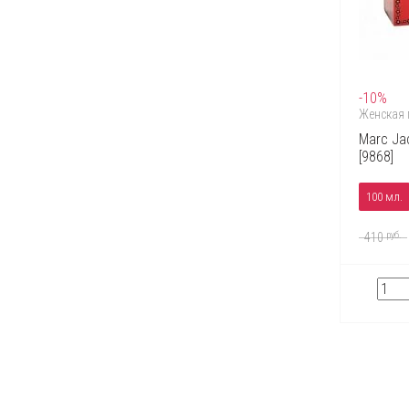
Trussardi
Valentino
Vera Wang
Versace
Victoria's Secret
Viktor & Rolf
-10%
Yves Saint Laurent
Женская
Zippo
Marc Jac
[9868]
100 мл.
руб.
410