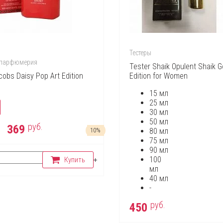
Тестеры
 парфюмерия
Tester Shaik Opulent Shaik G
obs Daisy Pop Art Edition
Edition for Women
15 мл
25 мл
30 мл
50 мл
руб.
369
10%
80 мл
75 мл
90 мл
100
Купить
мл
40 мл
-
руб.
450