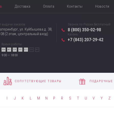
ов
Доставка
Оплата
Контакты
Новости
т выдачи заказов:
Звонок по России бесплатный
катеринбург, ул. Куйбышева д. 38,
8 (800) 350-02-98
08 (2 этаж, центральный вход)
Казань
+7 (843) 207-29-42
Время работы:
ПН
ВТ
СР
ЧТ
ПТ
СБ
ВС
9:00 — 18:00
СОПУТСТВУЮЩИЕ ТОВАРЫ
ПОДАРОЧНЫЕ
H
I
J
K
L
M
N
P
R
S
T
U
V
Y
Z