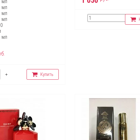
1 050
0 мл
0 мл
5 мл
0 мл
00
л
0 мл
уб.
Купить