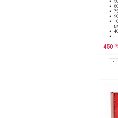
Michael Kors
5
Mont Blanc
8
Montale
7
Moschino
9
Narciso Rodriguez
1
Nina Ricci
м
Paco Rabanne
4
Perry Ellis
-
Playboy
р
450
Police
Prada
Puma
Ralph Lauren
Roberto Cavalli
Roja
S.T. Dupont
Salvador Dali
Salvatore Ferragamo
Sergio Tacchini
Shaik
Shakira
Thierry Mugler
Tom Ford
Tommy Hilfiger