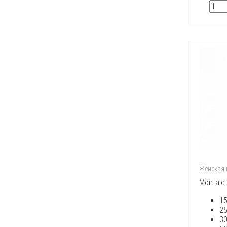
Hermes
Hugo Boss
Iceberg
Issey Miyake
Jacques Bogart
Jacques Fath
James Bond
Jean Paul Gaultier
Jennifer Lopez
Joaquin Cortes
John Richmond
Kenzo
Lacoste
Lady Gaga
Lalique
Lancome
Lanvin
Женская
Lolita Lempicka
Mandarina Duck
Montale 
Mango
Marc Jacobs
1
Max Mara
2
Mexx
3