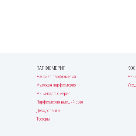
Hermes
Hugo Boss
Iceberg
Issey Miyake
Jacques Bogart
Jacques Fath
James Bond
Jean Paul Gaultier
Jennifer Lopez
Joaquin Cortes
John Richmond
Kenzo
ПАРФЮМЕРИЯ
КОС
Lacoste
Женская парфюмерия
Мак
Lady Gaga
Lalique
Мужская парфюмерия
Уход
Lancome
Мини-парфюмерия
Lanvin
Lolita Lempicka
Парфюмерия высший сорт
Mandarina Duck
Дезодоранты
Mango
Тестеры
Marc Jacobs
Max Mara
Mexx