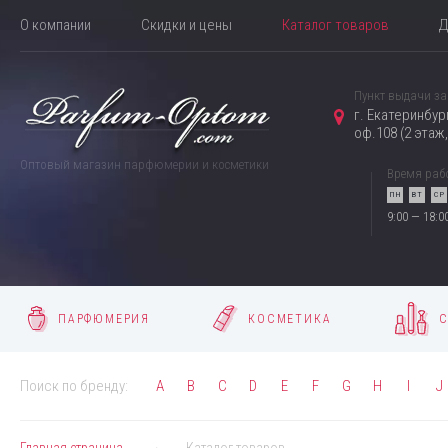
О компании
Скидки и цены
Каталог товаров
Д
Пункт выдачи за
г. Екатеринбур
оф.108 (2 этаж
Оптовый магазин парфюмерии и косметики
Время раб
ПН
ВТ
СР
9:00 — 18:0
ПАРФЮМЕРИЯ
КОСМЕТИКА
С
Поиск по бренду:
A
B
C
D
E
F
G
H
I
J