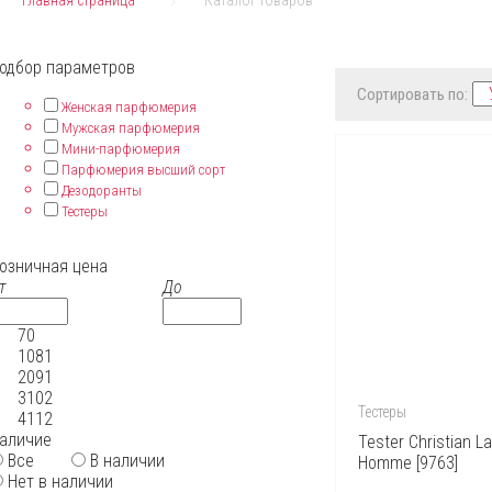
Главная страница
Каталог товаров
одбор параметров
Сортировать по:
Женская парфюмерия
Мужская парфюмерия
Мини-парфюмерия
Парфюмерия высший сорт
Дезодоранты
Тестеры
озничная цена
т
До
70
1081
2091
3102
Тестеры
4112
аличие
Tester Christian L
Все
В наличии
Homme [9763]
Нет в наличии