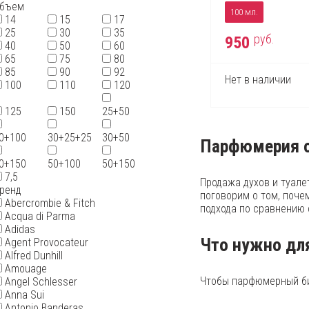
бъем
100 мл.
14
15
17
25
30
35
руб.
950
40
50
60
65
75
80
85
90
92
Нет в наличии
100
110
120
125
150
25+50
0+100
30+25+25
30+50
Парфюмерия о
0+150
50+100
50+150
7,5
Продажа духов и туале
ренд
поговорим о том, поче
Abercrombie & Fitch
подхода по сравнению 
Acqua di Parma
Adidas
Что нужно дл
Agent Provocateur
Alfred Dunhill
Amouage
Чтобы парфюмерный би
Angel Schlesser
Anna Sui
Antonio Banderas