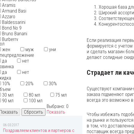
Aramis
Хорошая база дл
Armand Basi
Широкий ассорти
Azzaro
Соответствующее
Baldessarini
Конкурентоспосо
Bond No 9
Bruno Banani
Burberry
Если реализация первы
ол
Bvlgari
формируется с учетом
жен
муж
уни
By Kilian
и сделать магазин бол
пецпредложение
Cacharel
делают солидные скидк
да
нет
Calvin Klein
овинка
Carolina Herrera
Страдает ли кач
да
нет
Cartier
кидка
Cerruti
10%
20%
30%
Chanel
Существуют компании-
бъем
Chloe
заказа подменяют ориг
30 мл
80 мл
75 мл
Chopard
всегда это возможно в
90 мл
100 мл
Christian Dior
Выбрано:
0
Christian Lacroix
Показать
Christina Aguilera
Чтобы избежать подобн
Clinique
на рынке и пользуются
Coach
06.03.2017
в том, что доставленн
Creed
Поздравляем клиентов и партнеров с
поставщик всегда пред