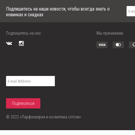
Michael Kors
Mont Blanc
Подпишитесь на наши новости, чтобы всегда знать о
Montale
новинках и скидках
Moschino
Narciso Rodriguez
Nina Ricci
Подпишитесь на нас:
Мы принимаем:
Paco Rabanne
Perry Ellis
Playboy
Police
Prada
Puma
Ralph Lauren
Roberto Cavalli
Roja
S.T. Dupont
Salvador Dali
Salvatore Ferragamo
Sergio Tacchini
Shaik
Shakira
© 2022 «Парфюмерия и косметика оптом»
Thierry Mugler
Tom Ford
Tommy Hilfiger