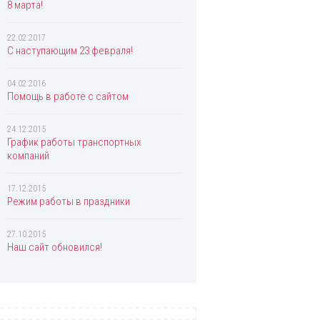
Davidoff
8 марта!
Diesel
Dolce & Gabbana
22.02.2017
Donna Karan
С наступающим 23 февраля!
DSQUARED2
Eisenberg
04.02.2016
Elie Saab
Помощь в работе с сайтом
Elizabeth Arden
Enrique Iglesias
Escada
24.12.2015
Escentric Molecules
График работы транспортных
Esprit
компаний
Estee Lauder
Ex Nihilo
17.12.2015
Fendi
Режим работы в праздники
Ferrari
Franck Olivier
Gianfranco Ferre
27.10.2015
Наш сайт обновился!
Giorgio Armani
Givenchy
Gucci
Guerlain
Guess
Helena Rubinstein