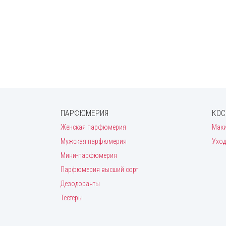
Hermes
Hugo Boss
Iceberg
Issey Miyake
Jacques Bogart
Jacques Fath
James Bond
Jean Paul Gaultier
Jennifer Lopez
Joaquin Cortes
John Richmond
Kenzo
ПАРФЮМЕРИЯ
КОС
Lacoste
Женская парфюмерия
Мак
Lady Gaga
Lalique
Мужская парфюмерия
Уход
Lancome
Мини-парфюмерия
Lanvin
Lolita Lempicka
Парфюмерия высший сорт
Mandarina Duck
Дезодоранты
Mango
Тестеры
Marc Jacobs
Max Mara
Mexx