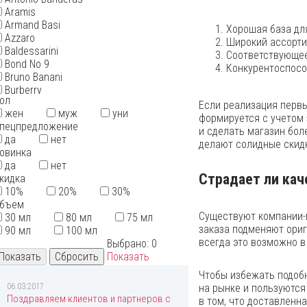
Aramis
Armand Basi
Хорошая база дл
Azzaro
Широкий ассорти
Baldessarini
Соответствующее
Bond No 9
Конкурентоспосо
Bruno Banani
Burberry
ол
Bvlgari
Если реализация первы
жен
муж
уни
By Kilian
формируется с учетом
пецпредложение
Cacharel
и сделать магазин бол
да
нет
Calvin Klein
делают солидные скидк
овинка
Carolina Herrera
да
нет
Cartier
Страдает ли кач
кидка
Cerruti
10%
20%
30%
Chanel
бъем
Chloe
Существуют компании-
30 мл
80 мл
75 мл
Chopard
заказа подменяют ориг
90 мл
100 мл
Christian Dior
всегда это возможно в
Выбрано:
0
Christian Lacroix
Показать
Christina Aguilera
Clinique
Чтобы избежать подобн
Coach
06.03.2017
на рынке и пользуются
Creed
Поздравляем клиентов и партнеров с
в том, что доставленн