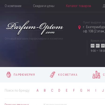
О компании
Скидки и цены
Каталог товаров
Д
Пункт выдачи за
г. Екатеринбур
оф.108 (2 этаж
Оптовый магазин парфюмерии и косметики
Время раб
ПН
ВТ
СР
9:00 — 18:0
ПАРФЮМЕРИЯ
КОСМЕТИКА
С
Поиск по бренду:
A
B
C
D
E
F
G
H
I
J