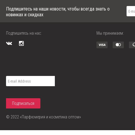
Michael Kors
Mont Blanc
Подпишитесь на наши новости, чтобы всегда знать о
Montale
новинках и скидках
Moschino
Narciso Rodriguez
Nina Ricci
Подпишитесь на нас:
Мы принимаем:
Paco Rabanne
Perry Ellis
Playboy
Police
Prada
Puma
Ralph Lauren
Roberto Cavalli
Roja
S.T. Dupont
Salvador Dali
Salvatore Ferragamo
Sergio Tacchini
Shaik
Shakira
© 2022 «Парфюмерия и косметика оптом»
Thierry Mugler
Tom Ford
Tommy Hilfiger