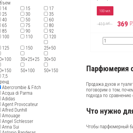
бъем
14
15
17
100 мл.
25
30
35
40
50
60
р
369
руб.
410
65
75
80
85
90
92
100
110
120
125
150
25+50
0+100
30+25+25
30+50
Парфюмерия о
0+150
50+100
50+150
7,5
ренд
Продажа духов и туале
Abercrombie & Fitch
поговорим о том, поче
Acqua di Parma
подхода по сравнению 
Adidas
Agent Provocateur
Что нужно дл
Alfred Dunhill
Amouage
Angel Schlesser
Чтобы парфюмерный би
Anna Sui
Antonio Banderas