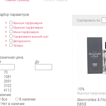
Главная страница
Каталог товаров
одбор параметров
Сортировать по:
Женская парфюмерия
Мужская парфюмерия
Мини-парфюмерия
Парфюмерия высший сорт
Дезодоранты
Тестеры
озничная цена
т
До
70
1081
2091
3102
-10%
4112
Мужская парфюмер
аличие
Все
В наличии
Abercrombie & Fit
Нет в наличии
[5850]